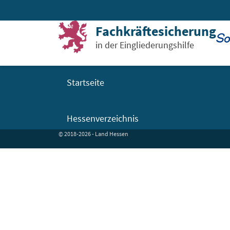
Zum Inhalt springen
Sie sind hier:
Startseite
Kopfbereich
Fachkräftesicherung
in der Eingliederungshilfe
Startseite
Hessenverzeichnis
© 2018-2026 - Land Hessen