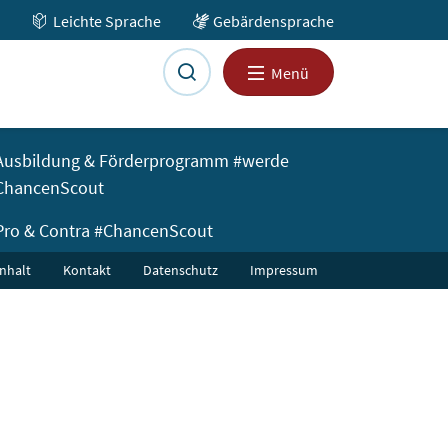
Leichte Sprache
Gebärdensprache
Nach oben
Menü
Ausbildung & Förderprogramm #werde
ChancenScout
Pro & Contra #ChancenScout
Inhalt
Kontakt
Datenschutz
Impressum